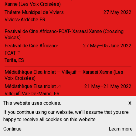
Xanne (Les Voix Croisées)
Théatre Municipal de Viviers
27 May 2022
Viviers-Ardêche FR
Festival de Cine Africano-FCAT- Xaraasi Xanne (Crossing
Voices)
Festival de Cine Africano-
27 May–05 June 2022
FCAT
Tarifa, ES
Médiathèque Elsa triolet – Villejuif – Xaraasi Xanne (Les
Voix Croisées)
Médiathèque Elsa triolet
21 May–21 May 2022
Villejuif, Val-De-Marne, FR
x
This website uses cookies.
Strike! Photo Stories of Labor Struggles : Bouba Touré /
Screening Xaraasi Xanne – Crossing Voices
If you continue using our website, we'll assume that you are
Museum der Arbeit Triennial
20 May–03 October 2022
happy to receive all cookies on this website.
of Photography
Continue
Learn more
Hamburg, DE