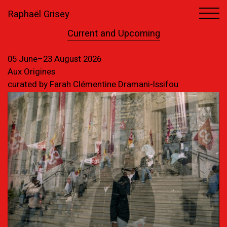
Raphaël Grisey
Current and Upcoming
05 June–23 August 2026
Aux Origines
curated by Farah Clémentine Dramani-Issifou