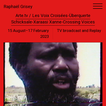
Raphaël Grisey
Arte.tv / Les Voix Croisées-Überquerte
Schicksale-Xaraasi Xanne-Crossing Voices
15 August–17 February
TV broadcast and Replay
2023