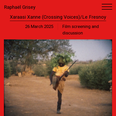
Raphaël Grisey
Xaraasi Xanne (Crossing Voices)/Le Fresnoy
26 March 2025
Film screening and
discussion